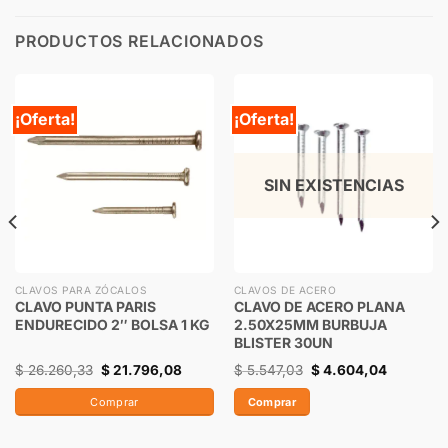
PRODUCTOS RELACIONADOS
¡Oferta!
¡Oferta!
SIN EXISTENCIAS
CLAVOS PARA ZÓCALOS
CLAVOS DE ACERO
CLAVO PUNTA PARIS
CLAVO DE ACERO PLANA
ENDURECIDO 2″ BOLSA 1 KG
2.50X25MM BURBUJA
BLISTER 30UN
$
26.260,33
$
21.796,08
$
5.547,03
$
4.604,04
Comprar
Comprar