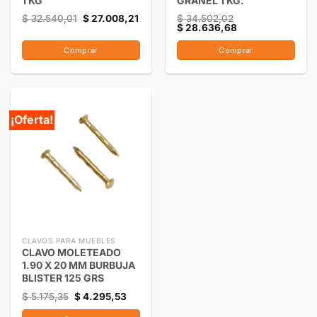
1 KG
GRANEL 1 KG.
$
32.540,01
$
27.008,21
$
34.502,02
$
28.636,68
Comprar
Comprar
¡Oferta!
CLAVOS PARA MUEBLES
CLAVO MOLETEADO
1.90 X 20 MM BURBUJA
BLISTER 125 GRS
$
5.175,35
$
4.295,53