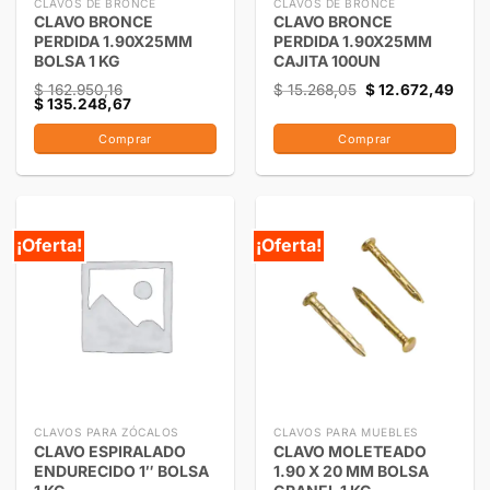
CLAVOS DE BRONCE
CLAVOS DE BRONCE
CLAVO BRONCE
CLAVO BRONCE
PERDIDA 1.90X25MM
PERDIDA 1.90X25MM
BOLSA 1 KG
CAJITA 100UN
$
162.950,16
$
15.268,05
$
12.672,49
$
135.248,67
Comprar
Comprar
¡Oferta!
¡Oferta!
CLAVOS PARA ZÓCALOS
CLAVOS PARA MUEBLES
CLAVO ESPIRALADO
CLAVO MOLETEADO
ENDURECIDO 1″ BOLSA
1.90 X 20 MM BOLSA