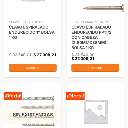
CLAVOS PARA ZÓCALOS
CLAVOS PARA ZÓCALOS
CLAVO ESPIRALADO
CLAVO ESPIRALADO
ENDURECIDO 1″ BOLSA
ENDURECIDO PP11/2″
1 KG
CON CABEZA
(2.50MMX38MM)
BOLSA 1 KG
$
32.540,01
$
27.008,21
$
32.540,00
$
27.008,21
Comprar
Comprar
¡Oferta!
¡Oferta!
SIN EXISTENCIAS