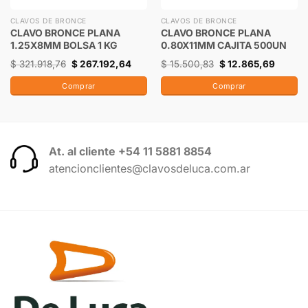
CLAVOS DE BRONCE
CLAVOS DE BRONCE
CLAVO BRONCE PLANA
CLAVO BRONCE PLANA
1.25X8MM BOLSA 1 KG
0.80X11MM CAJITA 500UN
$
321.918,76
$
267.192,64
$
15.500,83
$
12.865,69
Comprar
Comprar
At. al cliente +54 11 5881 8854
atencionclientes@clavosdeluca.com.ar