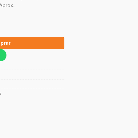
Aprox.
prar
p
a