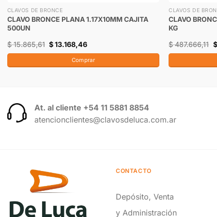
CLAVOS DE BRONCE
CLAVOS DE BRO
CLAVO BRONCE PLANA 1.17X10MM CAJITA
CLAVO BRONC
500UN
KG
$
15.865,61
$
13.168,46
$
487.666,11
Comprar
At. al cliente +54 11 5881 8854
atencionclientes@clavosdeluca.com.ar
CONTACTO
Depósito, Venta
y Administración