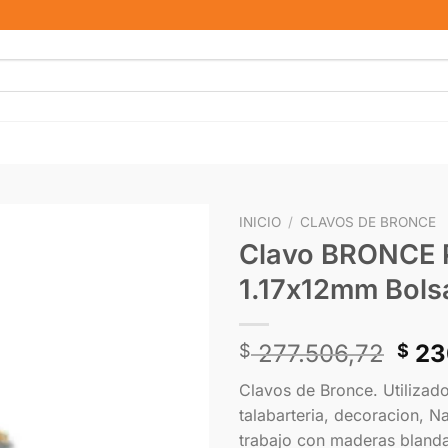
INICIO
/
CLAVOS DE BRONCE
Clavo BRONCE 
1.17x12mm Bols
277.506,72
23
$
$
Clavos de Bronce. Utilizado
talabarteria, decoracion, Na
trabajo con maderas blandas