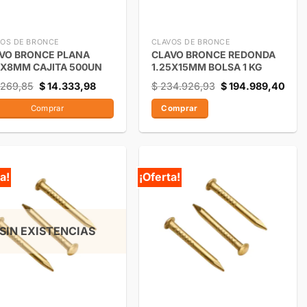
OS DE BRONCE
CLAVOS DE BRONCE
VO BRONCE PLANA
CLAVO BRONCE REDONDA
5X8MM CAJITA 500UN
1.25X15MM BOLSA 1 KG
.269,85
$
14.333,98
$
234.926,93
$
194.989,40
Comprar
Comprar
a!
¡Oferta!
SIN EXISTENCIAS