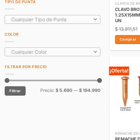
TIPO DE PUNTA
CLAVOS DE B
CLAVO BR
1.25X15MM
Cualquier Tipo de Punta
UN
$
13.811,51
COLOR
Comprar
Cualquier Color
FILTRAR POR PRECIO
¡Oferta!
Precio:
$ 5.690
—
$ 194.990
Filtrar
REMACHE DE
REMACHE D