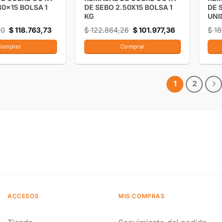
80×15 BOLSA 1
DE SEBO 2.50X15 BOLSA 1
DE 
KG
UNI
80
$
118.763,73
$
122.864,26
$
101.977,36
$
18
Comprar
Comprar
1
2
ACCESOS
MIS COMPRAS