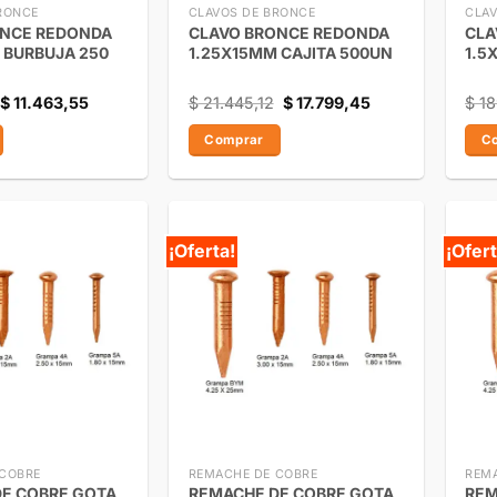
RONCE
CLAVOS DE BRONCE
CLAV
ONCE REDONDA
CLAVO BRONCE REDONDA
CLA
 BURBUJA 250
1.25X15MM CAJITA 500UN
1.5
$
11.463,55
$
21.445,12
$
17.799,45
$
18
Comprar
C
¡Oferta!
¡Ofert
 COBRE
REMACHE DE COBRE
REM
E COBRE GOTA
REMACHE DE COBRE GOTA
REM