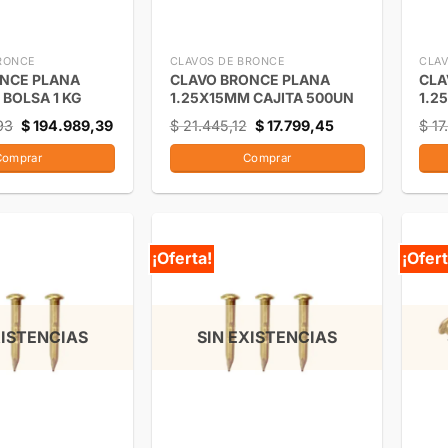
RONCE
CLAVOS DE BRONCE
CLAV
ONCE PLANA
CLAVO BRONCE PLANA
CLA
 BOLSA 1 KG
1.25X15MM CAJITA 500UN
1.2
93
$
194.989,39
$
21.445,12
$
17.799,45
$
17
Comprar
Comprar
¡Oferta!
¡Ofert
XISTENCIAS
SIN EXISTENCIAS