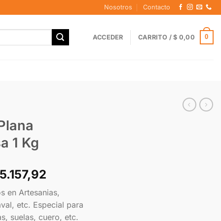
Nosotros
Contacto
0
ACCEDER
CARRITO /
$
0,00
Plana
a 1 Kg
5.157,92
s en Artesanias,
val, etc. Especial para
, suelas, cuero, etc.