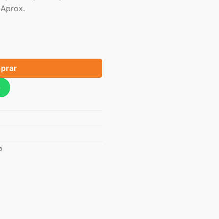
 Aprox.
prar
p
a