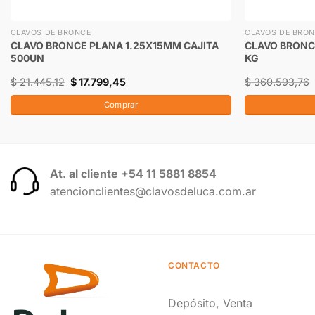
CLAVOS DE BRONCE
CLAVOS DE BRO
CLAVO BRONCE PLANA 1.25X15MM CAJITA
CLAVO BRONC
500UN
KG
$
21.445,12
$
17.799,45
$
360.593,76
Comprar
At. al cliente +54 11 5881 8854
atencionclientes@clavosdeluca.com.ar
CONTACTO
Depósito, Venta