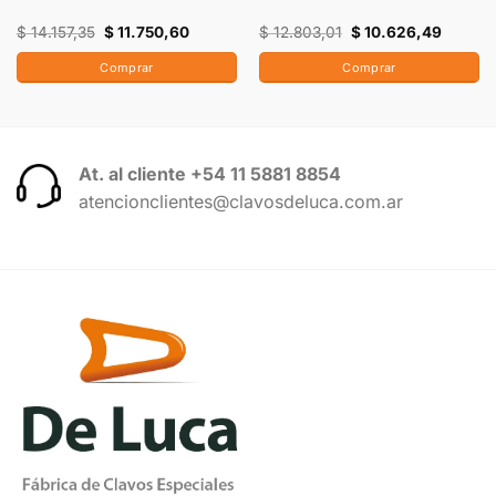
$
14.157,35
$
11.750,60
$
12.803,01
$
10.626,49
Comprar
Comprar
At. al cliente +54 11 5881 8854
atencionclientes@clavosdeluca.com.ar