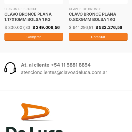
CLAVOS DE BRONCE
CLAVOS DE BRONCE
CLAVO BRONCE PLANA
CLAVO BRONCE PLANA
1.17X10MM BOLSA 1 KG
0.80X9MM BOLSA 1 KG
$
300.007,83
$
249.006,56
$
641.296,91
$
532.276,56
Comprar
Comprar
At. al cliente +54 11 5881 8854
atencionclientes@clavosdeluca.com.ar