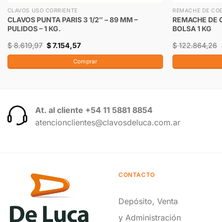
CLAVOS USO CORRIENTE
REMACHE DE CO
CLAVOS PUNTA PARIS 3 1/2″ – 89 MM –
REMACHE DE C
PULIDOS – 1 KG.
BOLSA 1 KG
$
8.619,97
$
7.154,57
$
122.864,26
Comprar
At. al cliente +54 11 5881 8854
atencionclientes@clavosdeluca.com.ar
CONTACTO
Depósito, Venta
y Administración