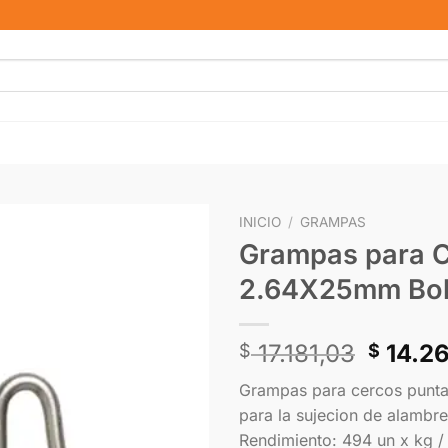
INICIO
/
GRAMPAS
Grampas para 
2.64X25mm Bol
17.181,03
14.2
$
$
Grampas para cercos punta 
para la sujecion de alambr
Rendimiento: 494 un x kg /