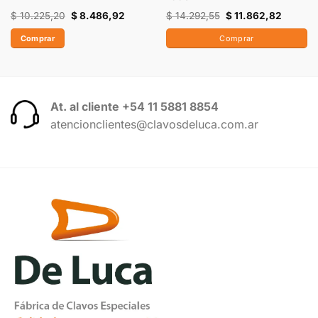
$
10.225,20
$
8.486,92
$
14.292,55
$
11.862,82
Comprar
Comprar
At. al cliente +54 11 5881 8854
atencionclientes@clavosdeluca.com.ar