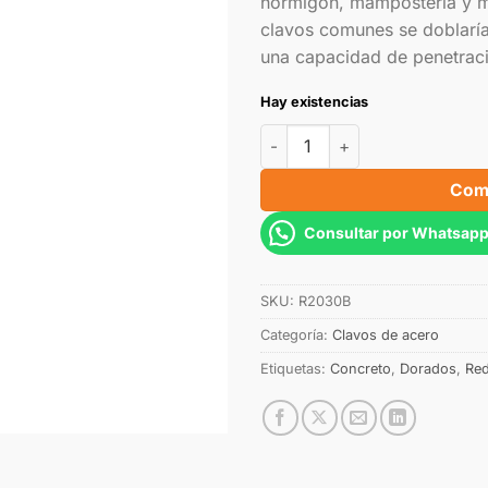
hormigón, mampostería y m
clavos comunes se doblarían
una capacidad de penetracio
Hay existencias
Com
Consultar por Whatsap
SKU:
R2030B
Categoría:
Clavos de acero
Etiquetas:
Concreto
,
Dorados
,
Re