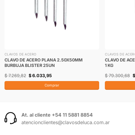
CLAVOS DE ACERO
CLAVOS DE ACER
CLAVO DE ACERO PLANA 2.50X50MM
CLAVO DE AC
BURBUJA BLISTER 25UN
1 KG
$
7.269,82
$
6.033,95
$
79.300,68
Comprar
At. al cliente +54 11 5881 8854
atencionclientes@clavosdeluca.com.ar