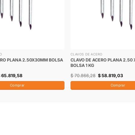
O
CLAVOS DE ACERO
ERO PLANA 2.50X30MM BOLSA
CLAVO DE ACERO PLANA 2.50
BOLSA 1 KG
$
65.819,58
$
70.866,28
$
58.819,03
Comprar
Comprar