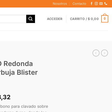
Nosotros
Contacto
0
ACCEDER
CARRITO /
$
0,00
O Redonda
uja Blister
8,32
rbono para clavado sobre