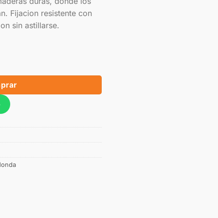
aderas duras, donde los
. Fijacion resistente con
n sin astillarse.
prar
p
donda