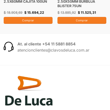
2.5X60MM CAJITA 100UN
2.50X50MM BURBUJA
BLISTER 75UN
$
18.908,69
$
15.694,22
$
13.885,92
$
11.525,31
Comprar
Comprar
At. al cliente +54 11 5881 8854
atencionclientes@clavosdeluca.com.ar