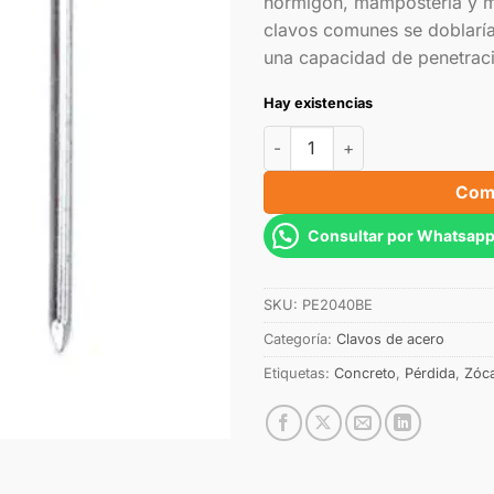
hormigón, mampostería y m
clavos comunes se doblarían
una capacidad de penetracio
Hay existencias
Com
Consultar por Whatsap
SKU:
PE2040BE
Categoría:
Clavos de acero
Etiquetas:
Concreto
,
Pérdida
,
Zóc