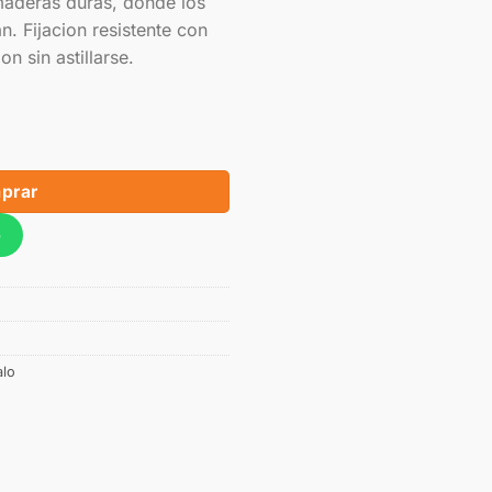
aderas duras, donde los
. Fijacion resistente con
n sin astillarse.
prar
p
alo