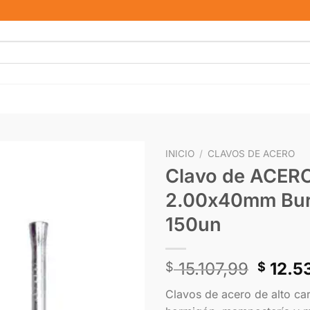
INICIO
/
CLAVOS DE ACERO
Clavo de ACERO
2.00x40mm Burb
150un
15.107,99
12.5
$
$
Clavos de acero de alto ca