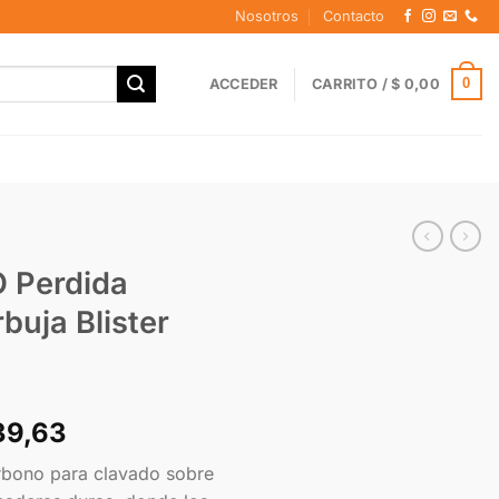
Nosotros
Contacto
0
ACCEDER
CARRITO /
$
0,00
 Perdida
uja Blister
39,63
rbono para clavado sobre