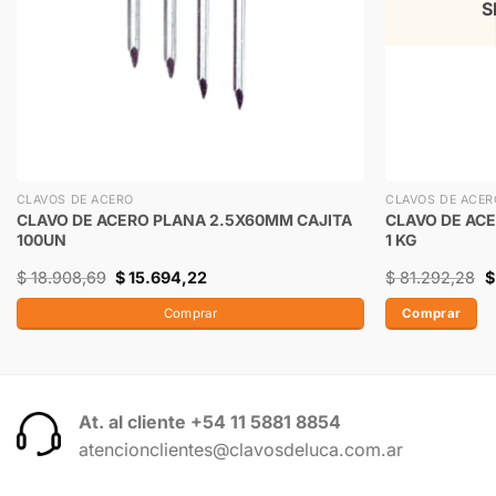
S
CLAVOS DE ACERO
CLAVOS DE ACER
CLAVO DE ACERO PLANA 2.5X60MM CAJITA
CLAVO DE AC
100UN
1 KG
$
18.908,69
$
15.694,22
$
81.292,28
$
Comprar
Comprar
At. al cliente +54 11 5881 8854
atencionclientes@clavosdeluca.com.ar