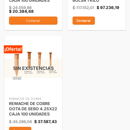
CAJA 100 UNIDADES
BOLSA 1 KILO
$
24.559,86
$
117.152,01
$
97.236,19
$
20.384,68
Comprar
Comprar
¡Oferta!
SIN EXISTENCIAS
REMACHE DE COBRE
REMACHE DE COBRE
GOTA DE SEBO 4.25X22
CAJA 100 UNIDADES
$
45.286,06
$
37.587,43