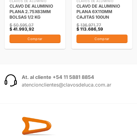
CLAVOS DE ALUMINIO
CLAVOS DE ALUMINIO
CLAVO DE ALUMINIO
CLAVO DE ALUMINIO
PLANA 2.75X63MM
PLANA 6X110MM
BOLSAS 1/2 KG
CAJITAS 100UN
$
50.595,07
$
136.971,77
$
41.993,92
$
113.686,59
Comprar
Comprar
At. al cliente +54 11 5881 8854
atencionclientes@clavosdeluca.com.ar