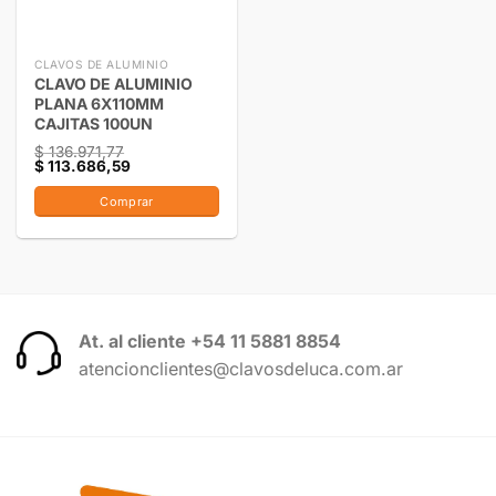
CLAVOS DE ALUMINIO
CLAVO DE ALUMINIO
PLANA 6X110MM
CAJITAS 100UN
$
136.971,77
$
113.686,59
Comprar
At. al cliente +54 11 5881 8854
atencionclientes@clavosdeluca.com.ar